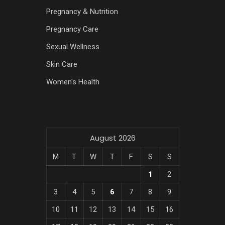
Pregnancy & Nutrition
Pregnancy Care
Sexual Wellness
Skin Care
Women's Health
August 2026
M
T
W
T
F
S
S
1
2
3
4
5
6
7
8
9
10
11
12
13
14
15
16