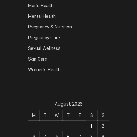
Men's Health
Mental Health
Pregnancy & Nutrition
Pregnancy Care
Sexual Wellness
Skin Care
Women's Health
August 2026
M
T
W
T
F
S
S
1
2
3
4
5
6
7
8
9