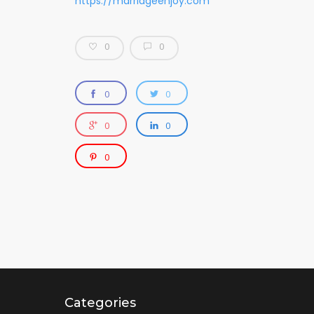
https://marriageenjoy.com
0
0
0
0
0
0
0
Categories